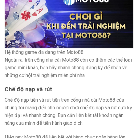
Hệ thống game đa dạng trên Moto88
Ngoài ra, trên cổng nhà cái Moto88 còn có thêm các thể loại
game mini khác, bạn hãy nhanh chóng đăng ký để nhận về
những cơ hội trải nghiệm miễn phí nha.
Chế độ nạp và rút
Chế độ nạp tiền và rút tiền trên cổng nhà cái Moto88 của
chúng tôi mang đến cho người chơi chế độ nạp và rút cực kỳ
hiện đại và nhanh chóng. Bạn cần liên kết tài khoản ngân
hàng của mình để tiến hành giao dịch.
Hiện nay Moto88 đã liên kết với hàng chục ngân hàng lớn