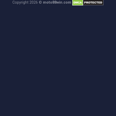
Copyright 2026 ©
moto88win.com