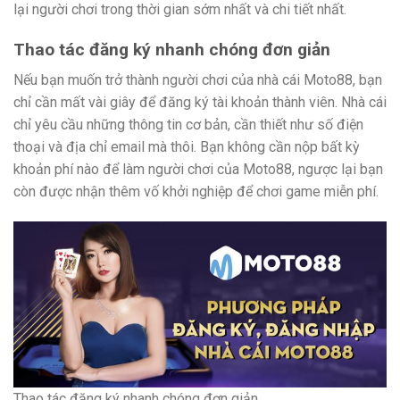
lại người chơi trong thời gian sớm nhất và chi tiết nhất.
Thao tác đăng ký nhanh chóng đơn giản
Nếu bạn muốn trở thành người chơi của nhà cái Moto88, bạn
chỉ cần mất vài giây để đăng ký tài khoản thành viên. Nhà cái
chỉ yêu cầu những thông tin cơ bản, cần thiết như số điện
thoại và địa chỉ email mà thôi. Bạn không cần nộp bất kỳ
khoản phí nào để làm người chơi của Moto88, ngược lại bạn
còn được nhận thêm vố khởi nghiệp để chơi game miễn phí.
Thao tác đăng ký nhanh chóng đơn giản