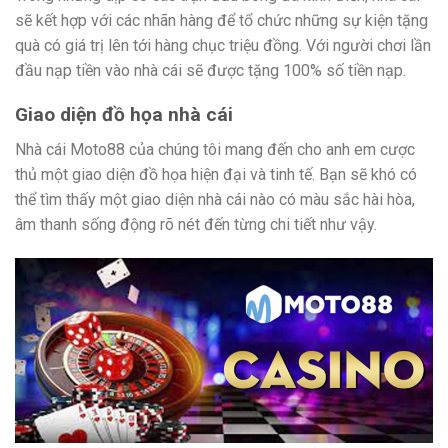
sẽ kết hợp với các nhãn hàng để tổ chức những sự kiện tặng
quà có giá trị lên tới hàng chục triệu đồng. Với người chơi lần
đầu nạp tiền vào nhà cái sẽ được tặng 100% số tiền nạp.
Giao diện đồ họa nhà cái
Nhà cái Moto88 của chúng tôi mang đến cho anh em cược
thủ một giao diện đồ họa hiện đại và tinh tế. Bạn sẽ khó có
thể tìm thấy một giao diện nhà cái nào có màu sắc hài hòa,
âm thanh sống động rõ nét đến từng chi tiết như vậy.