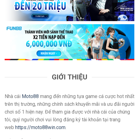
GIỚI THIỆU
Nhà cái
Moto88
mang đến những tựa game cá cược hot nhất
trên thị trường, những chính sách khuyến mãi và ưu đãi người
chơi số 1 hiện nay. Để tham gia được với nhà cái của chúng
tôi, quý người chơi vui lòng đăng ký tài khoản tại trang
web
https://moto88win.com
.