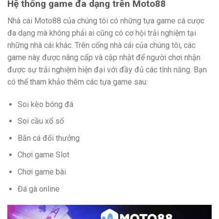
Hệ thống game đa dạng trên Moto88
Nhà cái Moto88 của chúng tôi có những tựa game cá cược
đa dạng mà không phải ai cũng có cơ hội trải nghiệm tại
những nhà cái khác. Trên cổng nhà cái của chúng tôi, các
game này được nâng cấp và cập nhật để người chơi nhận
được sự trải nghiệm hiện đại với đầy đủ các tính năng. Bạn
có thể tham khảo thêm các tựa game sau:
Soi kèo bóng đá
Soi cầu xổ số
Bắn cá đổi thưởng
Chơi game Slot
Chơi game bài
Đá gà online