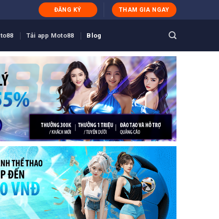
ĐĂNG KÝ
THAM GIA NGAY
to88
Tải app Moto88
Blog