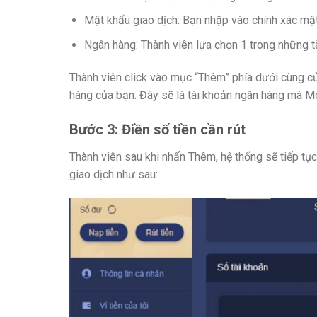
Mật khẩu giao dịch: Bạn nhập vào chính xác mật
Ngân hàng: Thành viên lựa chọn 1 trong những t
Thành viên click vào mục “Thêm” phía dưới cùng củ
hàng của bạn. Đây sẽ là tài khoản ngân hàng mà Mo
Bước 3: Điền số tiền cần rút
Thành viên sau khi nhấn Thêm, hệ thống sẽ tiếp tục 
giao dịch như sau: