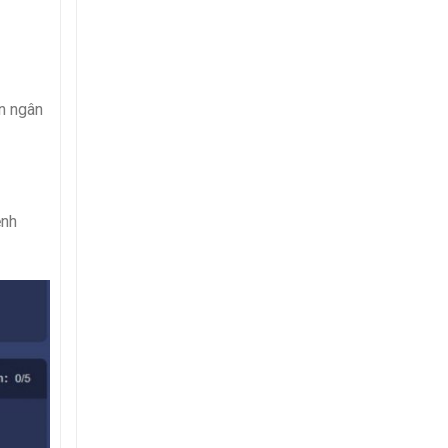
in ngân
ệnh