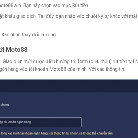
oto88win. Bạn hãy chọn vào mục Rút tiền.
t khẩu giao dịch. Tại đây, bạn nhập vào chuỗi ký tự khác với mật
 Xác nhận thay đổi là xong.
tới Moto88
. Giao diện mới được điều hướng tới form (biểu mẫu) rút tiền tại
gân hàng vào tài khoản Moto88 của mình. Với các thông tin: