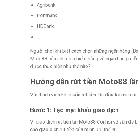
Agribank.
Eximbank.
HDBank.
…
Người chơi khi biết cách chọn những ngân hàng (Ban
Moto88 của anh em chiến thắng về ngân hàng miễn p
được thực hiện như thế nào?
Hướng dẫn rút tiền Moto88 lầ
Với thành viên khi muốn rút tiền lần đầu tại nhà c
Bước 1: Tạo mật khẩu giao dịch
Vì giao dịch rút tiền tại Moto88 đòi hỏi về vấn đ
cho giao dịch rút tiền của mình. Cụ thể là: