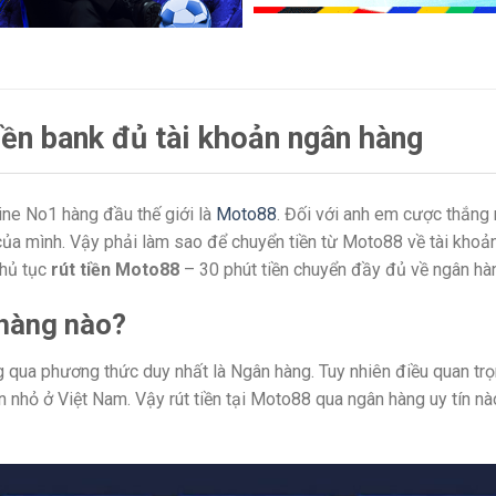
iền bank đủ tài khoản ngân hàng
ine No1 hàng đầu thế giới là
Moto88
. Đối với anh em cược thắng 
n của mình. Vậy phải làm sao để chuyển tiền từ Moto88 về tài khoả
hủ tục
rút tiền Moto88
– 30 phút tiền chuyển đầy đủ về ngân hà
 hàng nào?
ng qua phương thức duy nhất là Ngân hàng. Tuy nhiên điều quan trọ
 nhỏ ở Việt Nam. Vậy rút tiền tại Moto88 qua ngân hàng uy tín nà