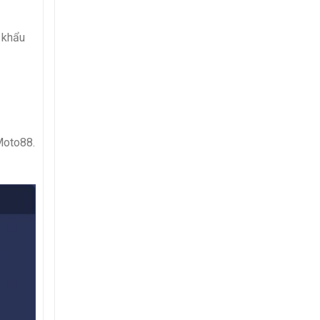
 khẩu
 Moto88.