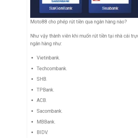
Moto88 cho phép rút tiền qua ngân hàng nào?
Như vậy thành viên khi muốn rút tiền tại nhà cái t
ngân hàng như:
Vietinbank.
Techcombank.
SHB.
TPBank.
ACB.
Sacombank.
MBBank.
BIDV.