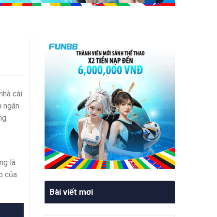
nhà cái
n ngân
ng.
ng là
o của
Bài viết mơi