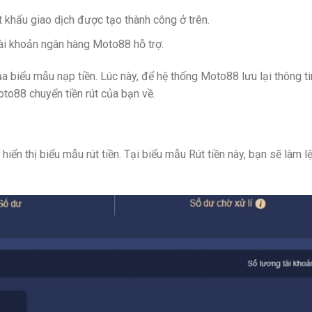
 khẩu giao dịch được tạo thành công ở trên.
ài khoản ngân hàng Moto88 hỗ trợ.
a biểu mẫu nạp tiền. Lúc này, để hệ thống Moto88 lưu lại thông t
to88 chuyển tiền rút của bạn về.
hiển thị biểu mẫu rút tiền. Tại biểu mẫu Rút tiền này, bạn sẽ làm l