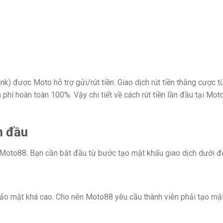
k) được Moto hỗ trợ gửi/rút tiền. Giao dịch rút tiền thắng cược t
hí hoàn toàn 100%. Vậy chi tiết về cách rút tiền lần đầu tại Mot
n đầu
ái Moto88. Bạn cần bắt đầu từ bước tạo mật khẩu giao dịch dưới đ
ề bảo mật khá cao. Cho nên Moto88 yêu cầu thành viên phải tạo mậ