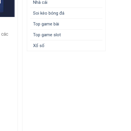
Nhà cái
Soi kèo bóng đá
Top game bài
 các
Top game slot
Xổ số