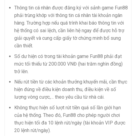
Thông tin cá nhân được đăng ký với sảnh game Fun88
phải trùng khớp với thông tin cá nhân tài khoản ngân
hàng. Trường hợp nếu quá trình khai báo thông tin với
hệ thống có sai lệch, cần liên hệ ngay để được hỗ trợ
giải quyết và cung cấp giấy tờ chứng minh bổ sung
cần thiết.
Số dư hiện có trong tài khoản game Fun88 phải đạt
mức tối thiểu từ 200.000 VNĐ (hai trăm nghìn đồng)
trở lên.
Nếu rút tiền từ các khoản thưởng khuyến mãi, cần thực
hiện đúng về điều kiện doanh thu, điều kiện về số
lượng vòng cược,… theo yêu cầu từ nhà cái.
Không thực hiện số lượt rút tiền quá số lần giới hạn
của hệ thống. Theo đó, Fun88 cho phép người chơi
thực hiện tối đa 10 lệnh rút/ngày (tài khoản VIP được
20 lệnh rút/ngày).