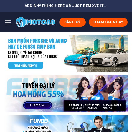
Skip
ADD ANYTHING HERE OR JUST REMOVE IT...
to
content
ĐĂNG KÝ
THAM GIA NGAY