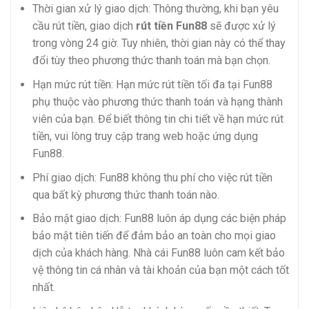
Thời gian xử lý giao dịch: Thông thường, khi bạn yêu
cầu rút tiền, giao dịch
rút tiền Fun88
sẽ được xử lý
trong vòng 24 giờ. Tuy nhiên, thời gian này có thể thay
đổi tùy theo phương thức thanh toán mà bạn chọn.
Hạn mức rút tiền: Hạn mức rút tiền tối đa tại Fun88
phụ thuộc vào phương thức thanh toán và hạng thành
viên của bạn. Để biết thông tin chi tiết về hạn mức rút
tiền, vui lòng truy cập trang web hoặc ứng dụng
Fun88.
Phí giao dịch: Fun88 không thu phí cho việc rút tiền
qua bất kỳ phương thức thanh toán nào.
Bảo mật giao dịch: Fun88 luôn áp dụng các biện pháp
bảo mật tiên tiến để đảm bảo an toàn cho mọi giao
dịch của khách hàng. Nhà cái Fun88 luôn cam kết bảo
vệ thông tin cá nhân và tài khoản của bạn một cách tốt
nhất.