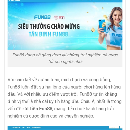
Fun88 đang cố gắng đem lại những trải nghiệm cá cược
tốt cho người chơi
Với cam kết về sự an toàn, minh bạch và công bằng,
Fun88 luôn đặt sự hài lòng của người chơi hàng lên hàng
đầu. Và với nhiều ưu điểm vượt trội, Fun88 tự tin khẳng
định vị thế là nhà cái uy tín hàng đầu Châu Á, nhất là trong
vấn đề
rút tiền Fun88
, mang đến cho khách hàng trải
nghiệm cá cược đỉnh cao và chuyên nghiệp.