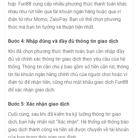
hợp. Fun88 cung cấp nhiều phương thức thanh toán khác
nhau như rút tiền qua tài khoản ngân hàng hoặc qua ví
điện tử như Momo, ZaloPay. Bạn có thể chọn phương
thức mà bạn tin tưởng và thuận tiện nhất.
Bước 4: Nhập đúng và đầy đủ thông tin giao dịch
Khi đã chọn phương thức thanh toán, bạn cần nhập đầy
đủ và chính xác thông tin giao dịch theo yêu cầu của hệ
thống. Thông tin cần chú ý bao gồm số tiền cần rút, thông
tin tài khoản ngân hàng chính chủ của người chơi hoặc ví
điện tử để nhận tiền, cũng như mật khẩu giao dịch Fun88
để xác nhận giao dịch.
Bước 5: Xác nhận giao dịch
Cuối cùng, sau khi đã kiểm tra kỹ lưỡng thông tin giao
dịch, bạn hãy nhấn nút “Xác nhận”. Hệ thống sẽ thông báo
giao dịch thành công và tiền sẽ được chuyển về tài khoản
của bạn trong thời gian quy định.