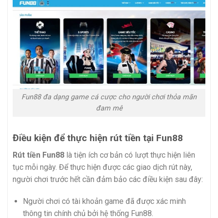
Fun88 đa dạng game cá cược cho người chơi thỏa mãn
đam mê
Điều kiện để thực hiện rút tiền tại Fun88
Rút tiền Fun88
là tiện ích cơ bản có lượt thực hiện liên
tục mỗi ngày. Để thực hiện được các giao dịch rút này,
người chơi trước hết cần đảm bảo các điều kiện sau đây:
Người chơi có tài khoản game đã được xác minh
thông tin chính chủ bởi hệ thống Fun88.