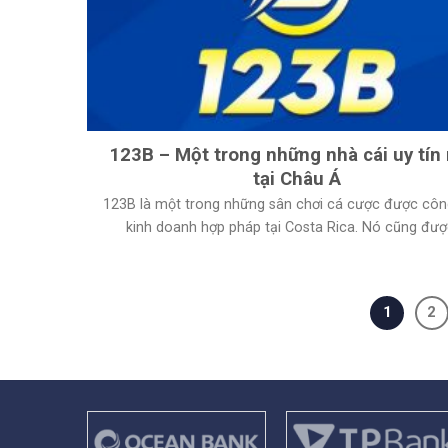
123B – Một trong những nhà cái uy tín
tại Châu Á
123B là một trong những sân chơi cá cược được cô
kinh doanh hợp pháp tại Costa Rica. Nó cũng được
1
2