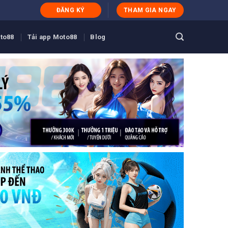
ĐĂNG KÝ
THAM GIA NGAY
to88
Tải app Moto88
Blog