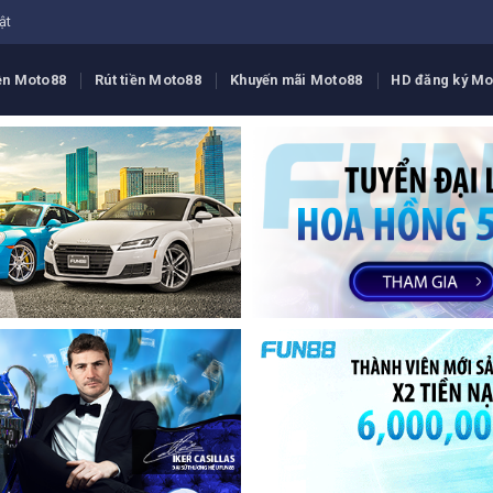
ật
ền Moto88
Rút tiền Moto88
Khuyến mãi Moto88
HD đăng ký Mo