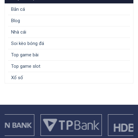
Bắn cá
Blog
Nhà cái
Soi kèo bóng đá
Top game bài
Top game slot
Xổ số