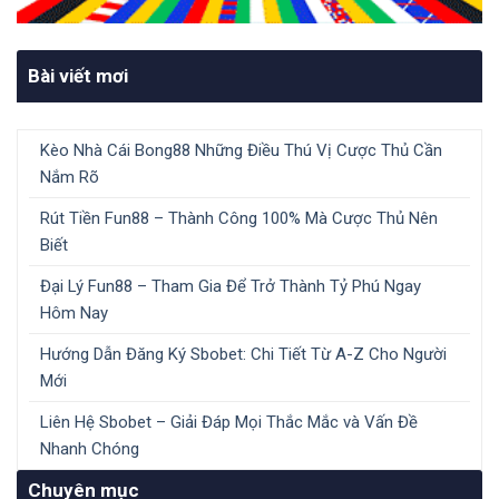
Bài viết mơi
Kèo Nhà Cái Bong88 Những Điều Thú Vị Cược Thủ Cần
Nắm Rõ
Rút Tiền Fun88 – Thành Công 100% Mà Cược Thủ Nên
Biết
Đại Lý Fun88 – Tham Gia Để Trở Thành Tỷ Phú Ngay
Hôm Nay
Hướng Dẫn Đăng Ký Sbobet: Chi Tiết Từ A-Z Cho Người
Mới
Liên Hệ Sbobet – Giải Đáp Mọi Thắc Mắc và Vấn Đề
Nhanh Chóng
Chuyên mục