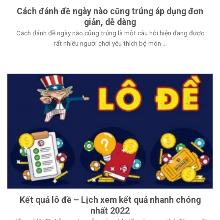
Cách đánh đề ngày nào cũng trúng áp dụng đơn
giản, dễ dàng
Cách đánh đề ngày nào cũng trúng là một câu hỏi hiện đang được
rất nhiều người chơi yêu thích bộ môn ...
Kết quả lô đề – Lịch xem kết quả nhanh chóng
nhất 2022