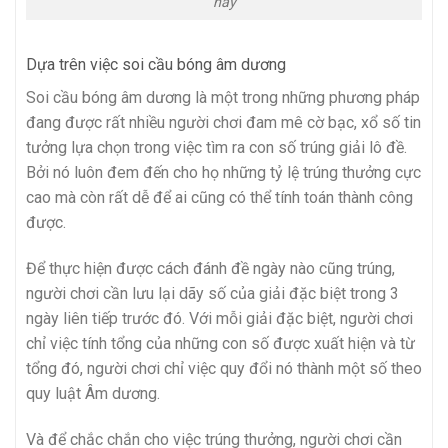
này
Dựa trên việc soi cầu bóng âm dương
Soi cầu bóng âm dương là một trong những phương pháp
đang được rất nhiều người chơi đam mê cờ bạc, xổ số tin
tưởng lựa chọn trong việc tìm ra con số trúng giải lô đề.
Bởi nó luôn đem đến cho họ những tỷ lệ trúng thưởng cực
cao mà còn rất dễ để ai cũng có thể tính toán thành công
được.
Để thực hiện được cách đánh đề ngày nào cũng trúng,
người chơi cần lưu lại dãy số của giải đặc biệt trong 3
ngày liên tiếp trước đó. Với mỗi giải đặc biệt, người chơi
chỉ việc tính tổng của những con số được xuất hiện và từ
tổng đó, người chơi chỉ việc quy đổi nó thành một số theo
quy luật Âm dương.
Và để chắc chắn cho việc trúng thưởng, người chơi cần