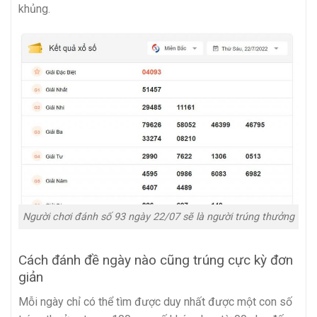
khủng.
Người chơi đánh số 93 ngày 22/07 sẽ là người trúng thưởng
Cách đánh đề ngày nào cũng trúng cực kỳ đơn
giản
Mỗi ngày chỉ có thể tìm được duy nhất được một con số