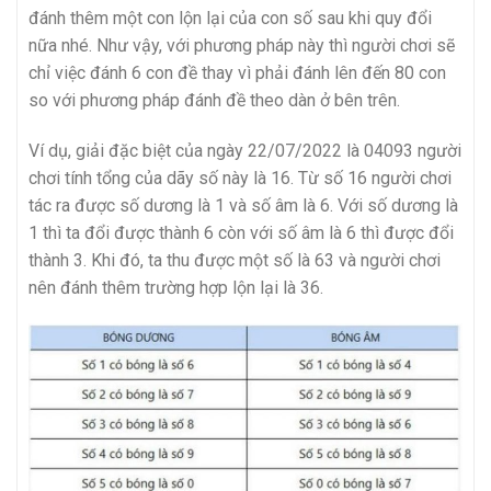
đánh thêm một con lộn lại của con số sau khi quy đổi
nữa nhé. Như vậy, với phương pháp này thì người chơi sẽ
chỉ việc đánh 6 con đề thay vì phải đánh lên đến 80 con
so với phương pháp đánh đề theo dàn ở bên trên.
Ví dụ, giải đặc biệt của ngày 22/07/2022 là 04093 người
chơi tính tổng của dãy số này là 16. Từ số 16 người chơi
tác ra được số dương là 1 và số âm là 6. Với số dương là
1 thì ta đổi được thành 6 còn với số âm là 6 thì được đổi
thành 3. Khi đó, ta thu được một số là 63 và người chơi
nên đánh thêm trường hợp lộn lại là 36.