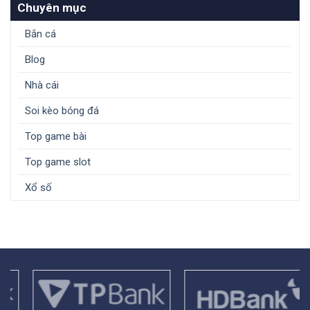
Chuyên mục
Bắn cá
Blog
Nhà cái
Soi kèo bóng đá
Top game bài
Top game slot
Xổ số