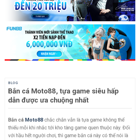
BLOG
Bắn cá Moto88, tựa game siêu hấp
dẫn được ưa chuộng nhất
Bắn cá
Moto88
chắc chắn vẫn là tựa game không thể
thiếu mỗi khi nhắc tới kho tàng game quen thuộc này. Đối
với hầu hết người chơi, thì game bắn cá này có thể nói là