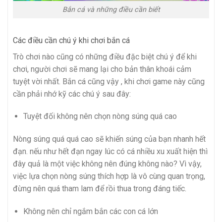
Bắn cá và những điều cần biết
Các điều cần chú ý khi chơi bắn cá
Trò chơi nào cũng có những điều đặc biệt chú ý để khi
chơi, người chơi sẽ mang lại cho bản thân khoái cảm
tuyệt vời nhất. Bắn cá cũng vậy , khi chơi game này cũng
cần phải nhớ kỹ các chú ý sau đây:
Tuyệt đối không nên chọn nòng súng quá cao
Nòng súng quá quá cao sẽ khiến súng của bạn nhanh hết
đạn. nếu như hết đạn ngay lúc có cá nhiều xu xuất hiện thì
đây quả là một việc không nên đúng không nào? Vì vậy,
việc lựa chọn nòng súng thích hợp là vô cùng quan trọng,
đừng nên quá tham lam để rồi thua trong đáng tiếc.
Không nên chỉ ngắm bắn các con cá lớn