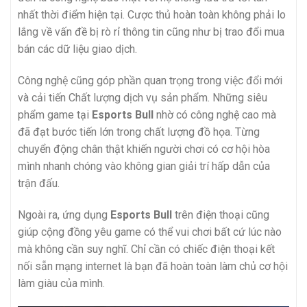
nhất thời điểm hiện tại. Cược thủ hoàn toàn không phải lo
lắng về vấn đề bị rò rỉ thông tin cũng như bị trao đổi mua
bán các dữ liệu giao dịch.
Công nghệ cũng góp phần quan trọng trong việc đổi mới
và cải tiến Chất lượng dịch vụ sản phẩm. Những siêu
phẩm game tại
Esports Bull
nhờ có công nghệ cao mà
đã đạt bước tiến lớn trong chất lượng đồ họa. Từng
chuyển động chân thật khiến người chơi có cơ hội hòa
mình nhanh chóng vào không gian giải trí hấp dẫn của
trận đấu.
Ngoài ra, ứng dụng
Esports Bull
trên điện thoại cũng
giúp cộng đồng yêu game có thể vui chơi bất cứ lúc nào
mà không cần suy nghĩ. Chỉ cần có chiếc điện thoại kết
nối sẵn mạng internet là bạn đã hoàn toàn làm chủ cơ hội
làm giàu của mình.