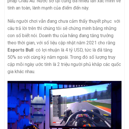
pháp Châu Âu. Nước sở tại cũng đã nhiều lần xác minh về
tính an toàn, lành mạnh của điểm đến này.
Nếu người chơi vẫn đang chưa cảm thấy thuyết phục với
câu trả lời trên thì chúng tôi sẽ chứng minh bằng những
con số biết nói. Doanh thu của hãng đang tăng trưởng
theo thời gian, với số liệu cập nhật năm 2021 cho rằng
Esports Bull
có lợi nhuận là 4 tỷ USD, tức là đã tăng
50% so với cùng kỳ năm ngoái. Trong đó số lượng truy
cập mỗi ngày ước tính là 2 triệu người phủ khắp các quốc
gia khác nhau.