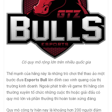
Có quy mô rộng lớn trên nhiều quốc gia
Thế mạnh của hãng này là những trò chơi thể thao ảo một
bước đưa
Esports Bull
lên đỉnh cao vinh quang của thị
trường kinh doanh. Ngoài phát triển về game thì hãng còn
thường xuyên tổ chức những cuộc thi hoặc giải đấu có
quy mô lớn và phần thưởng thì hoàn toàn xứng đáng.
Quy mô công ty hiện nay là khoảng hơn 200 người đảm