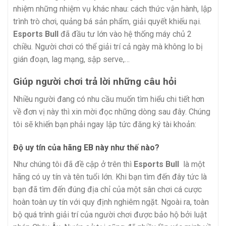
nhiệm những nhiệm vụ khác nhau: cách thức vận hành, lập
trình trò chơi, quảng bá sản phẩm, giải quyết khiếu nại.
Esports Bull
đã đầu tư lớn vào hệ thống máy chủ 2
chiều. Người chơi có thể giải trí cả ngày mà không lo bị
gián đoạn, lag mạng, sập serve,…
Giúp người chơi trả lời những câu hỏi
Nhiều người đang có nhu cầu muốn tìm hiểu chi tiết hơn
về đơn vị này thì xin mời đọc những dòng sau đây. Chúng
tôi sẽ khiến bạn phải ngay lập tức đăng ký tài khoản:
Độ uy tín của hãng EB này như thế nào?
Như chúng tôi đã đề cập ở trên thì
Esports Bull
là một
hãng có uy tín và tên tuổi lớn. Khi bạn tìm đến đây tức là
bạn đã tìm đến đúng địa chỉ của một sân chơi cá cược
hoàn toàn uy tín với quy định nghiêm ngặt. Ngoài ra, toàn
bộ quá trình giải trí của người chơi được bảo hộ bởi luật