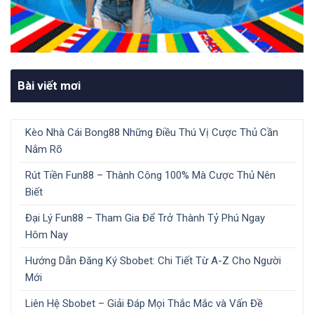
Bài viết mơi
Kèo Nhà Cái Bong88 Những Điều Thú Vị Cược Thủ Cần
Nắm Rõ
Rút Tiền Fun88 – Thành Công 100% Mà Cược Thủ Nên
Biết
Đại Lý Fun88 – Tham Gia Để Trở Thành Tỷ Phú Ngay
Hôm Nay
Hướng Dẫn Đăng Ký Sbobet: Chi Tiết Từ A-Z Cho Người
Mới
Liên Hệ Sbobet – Giải Đáp Mọi Thắc Mắc và Vấn Đề