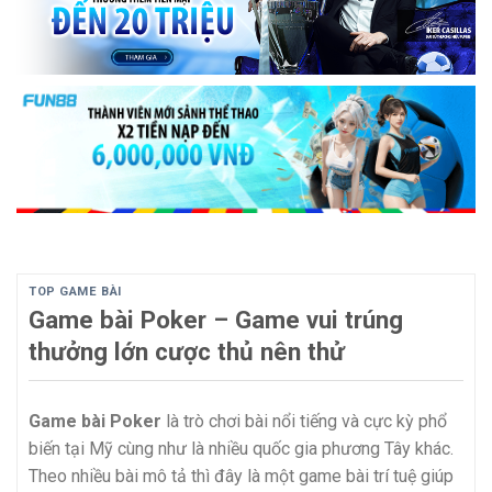
TOP GAME BÀI
Game bài Poker – Game vui trúng
thưởng lớn cược thủ nên thử
Game bài Poker
là trò chơi bài nổi tiếng và cực kỳ phổ
biến tại Mỹ cùng như là nhiều quốc gia phương Tây khác.
Theo nhiều bài mô tả thì đây là một game bài trí tuệ giúp