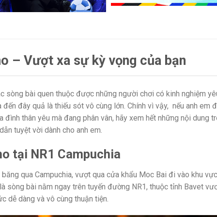
o – Vượt xa sự kỳ vọng của bạn
ác sòng bài quen thuộc được những người chơi có kinh nghiệm yêu
đến đây quả là thiếu sót vô cùng lớn. Chính vì vậy, nếu anh em 
ia đình thân yêu mà đang phân vân, hãy xem hết những nội dung tr
ẫn tuyệt vời dành cho anh em.
no tại NR1 Campuchia
 băng qua Campuchia, vượt qua cửa khẩu Moc Bai đi vào khu vự
là sòng bài nằm ngay trên tuyến đường NR1, thuộc tỉnh Bavet vư
 dễ dàng và vô cùng thuận tiện.