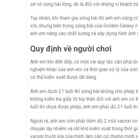
sẽ vô cùng hài lòng, dù là đối với những vị khách h
Tuy nhiên, khi tham gia sòng bài thì anh em cũng có
vời, nhưng bên trong sòng bài của Golden Galaxy H
anh em nâng cao chất lượng và xây dựng hình ảnh 
Quy định về người chơi
Anh em khi đến đây, có một vài quy tắc cần phải bi
nghiệm khác của anh em và thời gian xử lý của sòn
có thể kiểm soát được dễ dàng.
Anh em dưới 21 tuổi thì sòng bài không cho phép 
không kiểm tra giấy tờ tùy thân đối với anh em có
tuổi thì chưa được phép, anh em phải đủ 21 tuổi tr
Ngoài ra, anh em còn phải tiêm đủ 2 mũi vacxin cov
chuyện lây nhiễm và rất khó kiểm soát trong thời 
vacxin trước kia của mình làm căn cứ chứng minh v