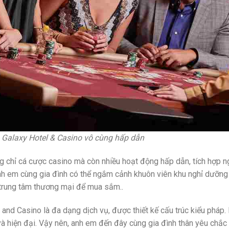
n Galaxy Hotel & Casino vô cùng hấp dẫn
ng chỉ cá cược casino mà còn nhiều hoạt động hấp dẫn, tích hợp n
 anh em cùng gia đình có thể ngắm cảnh khuôn viên khu nghỉ dưỡn
 trung tâm thương mại để mua sắm..
and Casino là đa dạng dịch vụ, được thiết kế cấu trúc kiểu pháp.
và hiện đại. Vậy nên, anh em đến đây cùng gia đình thân yêu chắc