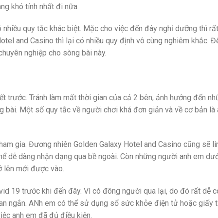
àng khó tính nhất đi nữa.
 nhiều quy tắc khác biệt. Mặc cho việc đến đây nghỉ dưỡng thì rất
otel and Casino thì lại có nhiều quy định vô cùng nghiêm khắc. Đ
chuyên nghiệp cho sòng bài này.
ết trước. Tránh làm mất thời gian của cả 2 bên, ảnh hưởng đến nh
g bài. Một số quy tắc về người chơi khá đơn giản và về cơ bản là
tham gia. Đương nhiên Golden Galaxy Hotel and Casino cũng sẽ li
 thể dễ dàng nhận dạng qua bề ngoài. Còn những người anh em dư
ở lên mới được vào.
id 19 trước khi đến đây. Vì có đông người qua lại, do đó rất dễ c
gian ngắn. ANh em có thể sử dụng sổ sức khỏe điện tử hoặc giấy 
iệc anh em đã đủ điều kiện.