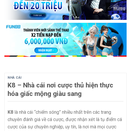
NHÀ CÁI
K8 – Nhà cái nơi cược thủ hiện thực
hóa giấc mộng giàu sang
K8
là nhà cái “chiếm sóng” nhiều nhất trên các trang
chuyên đánh giá về cá cược, được nhận xét là tụ điểm cá
cược của sự chuyên nghiệp, uy tín, là nơi mà mọi cược