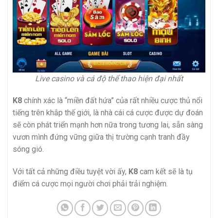
Live casino và cá độ thể thao hiện đại nhất
K8
chính xác là “miền đất hứa” của rất nhiều cược thủ nổi
tiếng trên khắp thế giới, là nhà cái cá cược được dự đoán
sẽ còn phát triển mạnh hơn nữa trong tương lai, sẵn sàng
vươn mình đứng vững giữa thị trường cạnh tranh đầy
sóng gió.
Với tất cả những điều tuyệt vời ấy,
K8
cam kết sẽ là tụ
điểm cá cược mọi người chơi phải trải nghiệm.