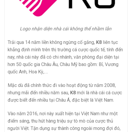
Logo nhận diện nhà cái không thể nhầm lẫn
Trải qua 14 năm liền không ngừng cố gắng,
K8
liên tục
khẳng định mình trên thị trường cá cược quốc tế, tính đến
nay, nhà cái này đã có chi nhánh, văn phòng đại diện tại
hơn 50 quốc gia Châu Âu, Châu Mỹ bao gồm: Bỉ, Vương
quốc Anh, Hoa Kỳ,….
Mặc dù đã chính thức đi vào hoạt động từ năm 2008,
nhưng mãi đến nhiều năm sau,
K8
mới là nhà cái cá cược
được biết đến nhiều tại Châu Á, đặc biệt là Việt Nam.
Vào năm 2016, nơi này xuất hiện tại Việt Nam như một
điểm sáng, thu hút hàng triệu sự tò mò của cược thủ
người Việt. Tận dụng sự thành công ngoài mong đợi đó,