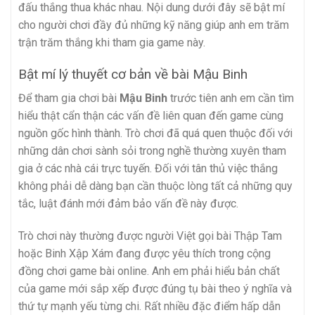
đấu thắng thua khác nhau. Nội dung dưới đây sẽ bật mí
cho người chơi đầy đủ những kỹ năng giúp anh em trăm
trận trăm thắng khi tham gia game này.
Bật mí lý thuyết cơ bản về bài Mậu Binh
Để tham gia chơi bài
Mậu Binh
trước tiên anh em cần tìm
hiểu thật cẩn thận các vấn đề liên quan đến game cùng
nguồn gốc hình thành. Trò chơi đã quá quen thuộc đối với
những dân chơi sành sỏi trong nghề thường xuyên tham
gia ở các nhà cái trực tuyến. Đối với tân thủ việc thắng
không phải dễ dàng bạn cần thuộc lòng tất cả những quy
tắc, luật đánh mới đảm bảo vấn đề này được.
Trò chơi này thường được người Việt gọi bài Thập Tam
hoặc Binh Xập Xám đang được yêu thích trong cộng
đồng chơi game bài online. Anh em phải hiểu bản chất
của game mới sắp xếp được đúng tụ bài theo ý nghĩa và
thứ tự mạnh yếu từng chi. Rất nhiều đặc điểm hấp dẫn