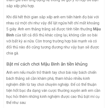
sắp xếp phù hợp.
Khi đã hết thời gian sắp xếp anh em tiến hành đọ bài với
nhau cứ một chi như vậy để lật ngửa hết chỉ mất khoảng
5 giây. Anh em thắng trắng sẽ được tính tiền thưởng
Mậu
Binh
của tất cả đối thủ khác cộng lại, không cần so bài
với bất kỳ ai nữa. Còn trong trường hợp bài mạnh và có
đối thủ nào đó cũng tương đương như vậy bạn sẽ được
chia gà.
Bật mí cách chơi Mậu Binh ăn tiền khủng
Anh em nếu muốn trở thành tay chơi bài này bách chiến
bách thắng sẽ cần khám phá, tham khảo nhiều kinh
nghiệm đến từ tay chơi chuyên nghiệp. Để có thể thuận
tiện hốt bạc đa dạng ván cược thường xuyên anh em cần
học hỏi thêm những kinh nghiệm được cao thủ bật mí cụ
thể như sau: