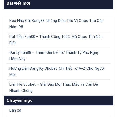
Bài viết mơi
Kèo Nhà Cái Bong88 Những Điều Thú Vị Cược Thủ Cần
Nắm Rõ
Rút Tiền Fun88 – Thành Công 100% Mà Cược Thủ Nên
Biết
Đại Lý Fun88 – Tham Gia Để Trở Thành Tỷ Phú Ngay
Hôm Nay
Hướng Dẫn Đăng Ký Sbobet: Chi Tiết Từ A-Z Cho Người
Mới
Liên Hệ Sbobet – Giải Đáp Mọi Thắc Mắc và Vấn Đề
Nhanh Chóng
Chuyên mục
Bắn cá