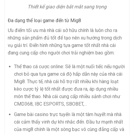
Thiết kế giao diện bắt mắt sang trọng
Đa dạng thể loại game đến từ Mig8
Ưu điểm tối ưu mà nhà cái sở hữu chính là luôn cho ra
những sản phẩm đủ tốt để tạo nên xu hướng trong dịch
vụ giải trí. Điển hình những tựa game tốt nhất nhà cái
đang cung cấp cho người chơi trải nghiệm bao gồm:
Thể thao cá cược online: Sẽ là một nuối tiếc nếu người
chơi bỏ qua tựa game cá độ hấp dẫn này của nhà cái
Mig8
. Thực tế, nhà cái hỗ trợ rất nhiều khi hàng loạt
kèo cược tỷ lệ tốt nhất được đưa ra, áp dụng nhiều
môn thể thao. Nhà cái cung cấp nhiều sảnh chơi như
CMD368, IBC ESPORTS, SBOBET,…
Game bài casino trực tuyến là một tâm huyết mà nhà
cái cảm thấy vinh dự khi nhắc đến. Đầu tư mạnh nhất
của mig8
chính là một sòng bạc vô cùng đẳng cấp và