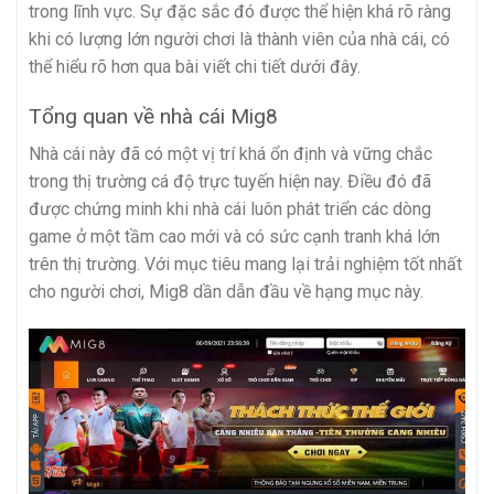
trong lĩnh vực. Sự đặc sắc đó được thể hiện khá rõ ràng
khi có lượng lớn người chơi là thành viên của nhà cái, có
thể hiểu rõ hơn qua bài viết chi tiết dưới đây.
Tổng quan về nhà cái Mig8
Nhà cái này đã có một vị trí khá ổn định và vững chắc
trong thị trường cá độ trực tuyến hiện nay. Điều đó đã
được chứng minh khi nhà cái luôn phát triển các dòng
game ở một tầm cao mới và có sức cạnh tranh khá lớn
trên thị trường. Với mục tiêu mang lại trải nghiệm tốt nhất
cho người chơi,
Mig8
dần dẫn đầu về hạng mục này.