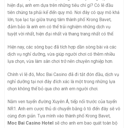
hiện đại, anh em dựa trên những tiêu chí gì? Có lẽ đầu
tiên chúng ta phải kể đến quy mô. Nơi đây có quy mô khá
lớn, tọa lạc tại giữa trung tâm thành phố Krong Bavet,
đảm bảo là anh em có thể trải nghiệm những dịch vụ
tuyệt vời nhất, hiện đại nhất và thang trang nhất có thể.
Hiện nay, các sòng bạc đã tích hợp dần sòng bài và các
dịch vụ nghỉ dưỡng, vừa giúp người chơi có thêm nhiều
lựa chọn, vừa làm sân chơi trở nên chuyên nghiệp hơn.
Chính vì lẽ đó, Moc Bai Casino đã đi tắt đón đầu, dịch vụ
nghỉ dưỡng tại nơi đây đích xác là một trong những lựa
chọn không thể bỏ qua cho anh em người chơi.
Nằm ven tuyến đường Xuyên Á, tiếp nối trước của tuyến
NR1. Anh em cược thủ di chuyển bằng ô tô đến đây sẽ vô
cùng đơn giản. Tựa mình vào thành phố Krong Bavet,
Moc Bai Casino Hotel
sẽ cho anh em bao quát toàn bộ