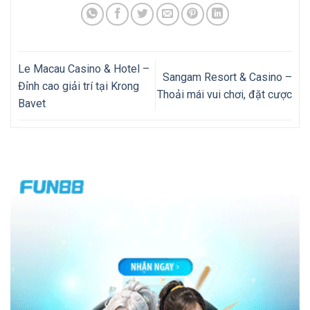
Le Macau Casino & Hotel –
Sangam Resort & Casino –
Đỉnh cao giải trí tại Krong
Thoải mái vui chơi, đặt cược
Bavet