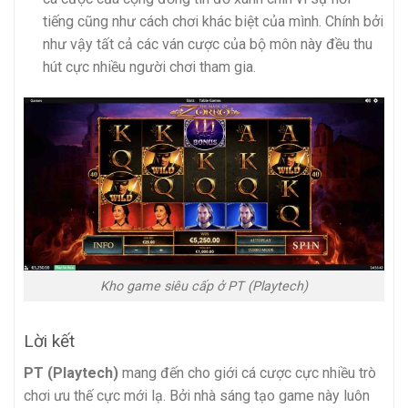
tiếng cũng như cách chơi khác biệt của mình. Chính bởi
như vậy tất cả các ván cược của bộ môn này đều thu
hút cực nhiều người chơi tham gia.
Kho game siêu cấp ở PT (Playtech)
Lời kết
PT (Playtech)
mang đến cho giới cá cược cực nhiều trò
chơi ưu thế cực mới lạ. Bởi nhà sáng tạo game này luôn