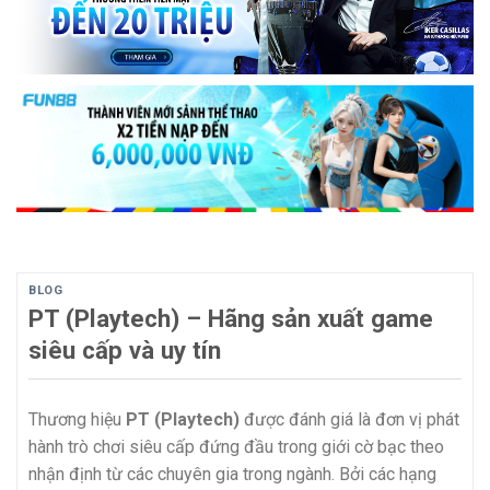
BLOG
PT (Playtech) – Hãng sản xuất game
siêu cấp và uy tín
Thương hiệu
PT (Playtech)
được đánh giá là đơn vị phát
hành trò chơi siêu cấp đứng đầu trong giới cờ bạc theo
nhận định từ các chuyên gia trong ngành. Bởi các hạng