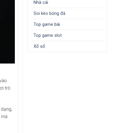
Nhà cái
Soi kèo bóng đá
Top game bài
Top game slot
Xổ số
 vào
i trò
 dạng,
i mà