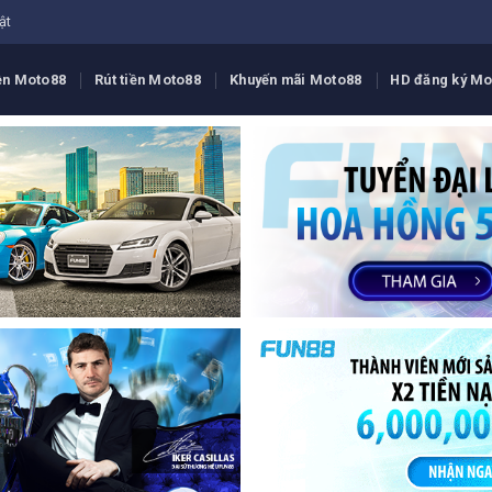
ật
ền Moto88
Rút tiền Moto88
Khuyến mãi Moto88
HD đăng ký Mo