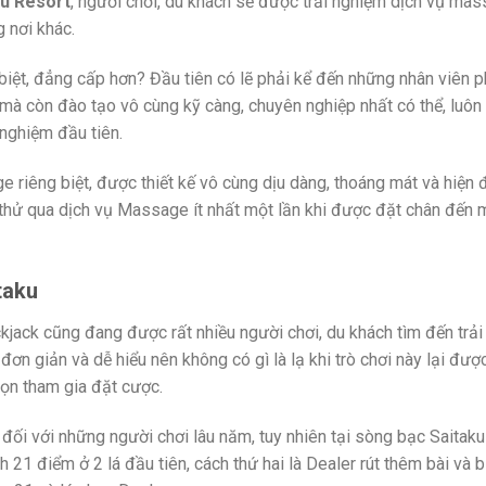
ku Resort
, người chơi, du khách sẽ được trải nghiệm dịch vụ ma
 nơi khác.
 biệt, đẳng cấp hơn? Đầu tiên có lẽ phải kể đến những nhân viên 
 mà còn đào tạo vô cùng kỹ càng, chuyên nghiệp nhất có thể, luôn
 nghiệm đầu tiên.
 riêng biệt, được thiết kế vô cùng dịu dàng, thoáng mát và hiện đ
 thử qua dịch vụ Massage ít nhất một lần khi được đặt chân đến 
taku
kjack cũng đang được rất nhiều người chơi, du khách tìm đến trải
đơn giản và dễ hiểu nên không có gì là lạ khi trò chơi này lại đượ
ọn tham gia đặt cược.
 đối với những người chơi lâu năm, tuy nhiên tại sòng bạc Saitaku
 21 điểm ở 2 lá đầu tiên, cách thứ hai là Dealer rút thêm bài và b