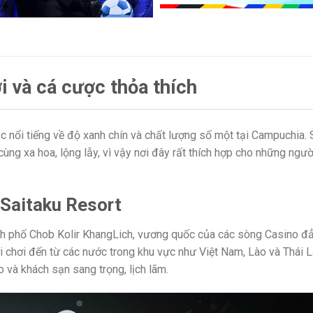
i và cá cược thỏa thích
 nổi tiếng về độ xanh chín và chất lượng số một tại Campuchia.
ng xa hoa, lộng lẫy, vì vậy nơi đây rất thích hợp cho những ngườ
 Saitaku Resort
nh phố Chob Kolir KhangLich, vương quốc của các sòng Casino đ
 chơi đến từ các nước trong khu vực như Việt Nam, Lào và Thái L
 và khách sạn sang trọng, lịch lãm.