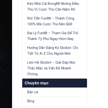
Kèo Nhà Cái Bong88 Những Điều
Thú Vị Cược Thủ Cần Nắm Rõ
Rút Tiền Fun88 – Thành Công
100% Mà Cược Thủ Nên Biết
Đại Lý Fun88 – Tham Gia Để Trở
Thành Tỷ Phú Ngay Hôm Nay
Hướng Dẫn Đăng Ký Sbobet: Chi
Tiết Từ A-Z Cho Người Mới
Liên Hệ Sbobet – Giải Đáp Mọi
Thắc Mắc và Vấn Đề Nhanh
Chóng
Chuyên mục
Bắn cá
Blog