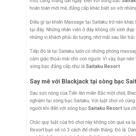
mỏi, căng thẳng dài ngày. Đến với sòng bạc
Saita
hoàn toàn mới mẻ, đẳng cấp khác biệt so với những
Điều gì lại khiến Massage tại Saitaku trở nên khác
tại đây. Những nhân viên ở đây không chỉ xinh đẹp
những vị khách phải ấn tượng, nhớ mãi sau lần trải
Tiếp đó là tại Saitaku luôn có những phòng massage
cảm giác thoải mái cho con người. Vì vậy, bạn nên
sòng bạc đẳng cấp như là
Saitaku Resort
.
Say mê với Blackjack tại sòng bạc Sai
Sau sức nóng của Tiến lên miền Bắc một chút, Blac
nghiệm tại sòng bạc Saitaku. Với luật chơi vô cùng 
người khi đến với sòng bạc
Saitaku Resort
lựa ch
Chắc quy luật của trò chơi này không còn quá xa lạ
Resort bạn sẽ có 3 cách để chiến thắng. Đó là: Dành