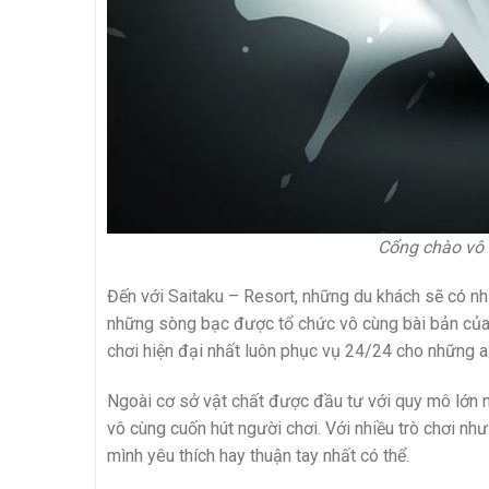
Cổng chào vô 
Đến với Saitaku – Resort, những du khách sẽ có nh
những sòng bạc được tổ chức vô cùng bài bản của n
chơi hiện đại nhất luôn phục vụ 24/24 cho những a
Ngoài cơ sở vật chất được đầu tư với quy mô lớn nh
vô cùng cuốn hút người chơi. Với nhiều trò chơi như
mình yêu thích hay thuận tay nhất có thể.