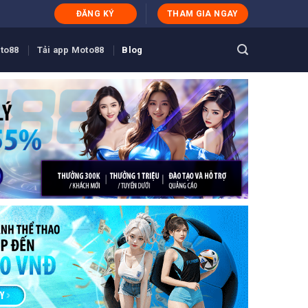
ĐĂNG KÝ
THAM GIA NGAY
to88
Tải app Moto88
Blog