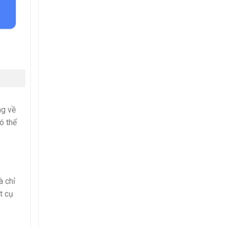
ng về
ó thể
à chỉ
t cụ