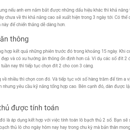
hưng nếu anh em nắm bắt được những dấu hiệu khác thì khả năng
ày chưa về thi khả năng cao sẽ xuất hiện trong 3 ngày tới. Có thể 
n này để chiến thắng dễ dàng hơn.
í ăn thông
g hợp kết quả những phiên trước đó trong khoảng 15 ngày. Khi 
í đẹp và có xu hướng ăn thông ổn định hơn cả. Ví dụ các số đít 2
tuần nay thì tiếp tục chọn đít 2 cho con 3 càng.
về nhiều thì chọn con đó. Và tiếp tục với số hàng trăm để tìm a vị 
ản nhưng yêu cầu kỹ năng tổng hợp cao. Bên cạnh đó, dàn được l
thủ được tính toán
 là áp dụng kết hợp với việc tính toán lô bạch thủ 2 số. Bạn sẽ
bạch thủ lô cho ngày hôm nay hay trong chu kỳ mà bản thân mon