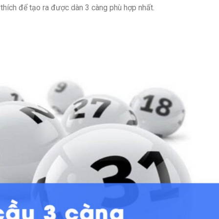
thích để tạo ra được dàn 3 càng phù hợp nhất.