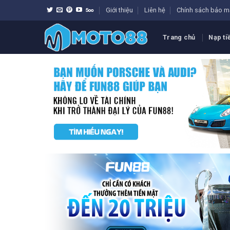
Skip
Giới thiệu
Liên hệ
Chính sách bảo m
to
content
Trang chủ
Nạp ti