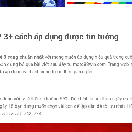
P 3+ cách áp dụng được tin tưởng
oi 3 càng chuẩn nhất
với mong muốn áp dụng hiệu quả trong cuộ
 bạn đừng bỏ qua bài viết sau đây từ moto88win.com. Trang web 
đã áp dụng và thành công trong thời gian ngắn.
 dụng với tỷ lệ thắng khoảng 65%. Đó chính la soi theo ngày cụ t
 ngày 18 bạn đang muốn chọn vài con để lập dàn đề tối ưu nhất. 
 với các số 742, 724.