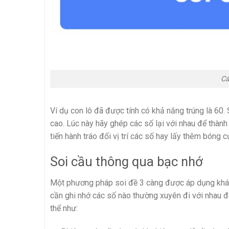
Cá
Ví dụ con lô đã được tính có khả năng trúng là 60.
cao. Lúc này hãy ghép các số lại với nhau để thành
tiến hành tráo đổi vị trí các số hay lấy thêm bóng 
Soi cầu thông qua bạc nhớ
Một phương pháp soi đề 3 càng
được áp dụng khá 
cần ghi nhớ các số nào thường xuyên đi với nhau 
thể như: