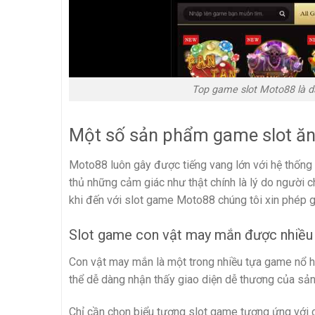
Top game slot Moto88 là 
Một số sản phẩm game slot ăn
Moto88 luôn gây được tiếng vang lớn với hệ thống
thủ những cảm giác như thật chính là lý do người c
khi đến với slot game Moto88 chúng tôi xin phép 
Slot game con vật may mắn được nhiều 
Con vật may mắn là một trong nhiều tựa game nổ hũ
thể dễ dàng nhận thấy giao diện dễ thương của sả
Chỉ cần chọn biểu tượng slot game tương ứng với c