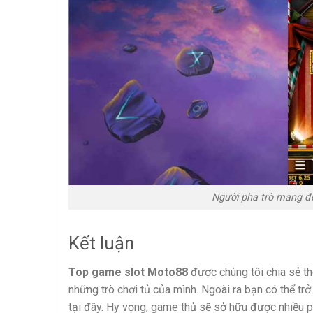
Người pha trò mang đ
Kết luận
Top game slot Moto88
được chúng tôi chia sẻ th
những trò chơi tủ của mình. Ngoài ra bạn có thể tr
tại đây. Hy vọng, game thủ sẽ sở hữu được nhiều p