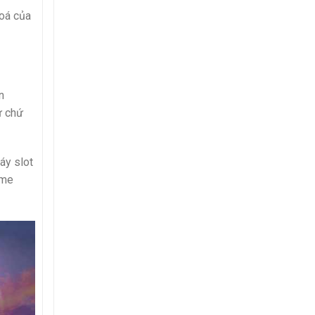
hoá của
n
ự chứ
áy slot
ame