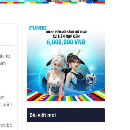
ầu tư
iểm
nằm
h bởi 1
Bài viết mơi
ược bố