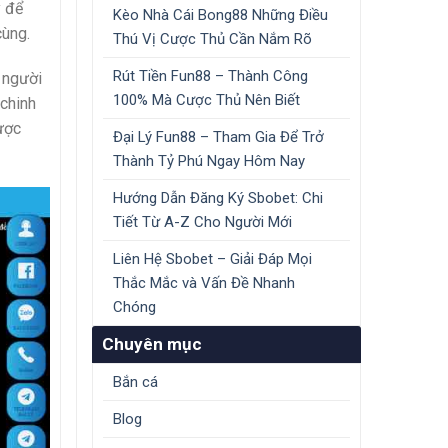
y để
Kèo Nhà Cái Bong88 Những Điều
cùng.
Thú Vị Cược Thủ Cần Nắm Rõ
Rút Tiền Fun88 – Thành Công
 người
100% Mà Cược Thủ Nên Biết
 chinh
ược
Đại Lý Fun88 – Tham Gia Để Trở
Thành Tỷ Phú Ngay Hôm Nay
Hướng Dẫn Đăng Ký Sbobet: Chi
Tiết Từ A-Z Cho Người Mới
Liên Hệ Sbobet – Giải Đáp Mọi
Thắc Mắc và Vấn Đề Nhanh
Chóng
Chuyên mục
Bắn cá
Blog