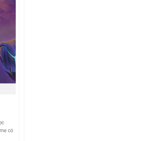
ợc
ame có