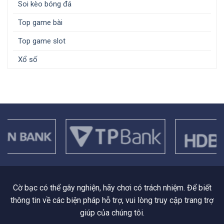
Soi kèo bóng đá
Top game bài
Top game slot
Xổ số
Cờ bạc có thể gây nghiện, hãy chơi có trách nhiệm. Để biết
thông tin về các biện pháp hỗ trợ, vui lòng truy cập trang trợ
giúp của chúng tôi.