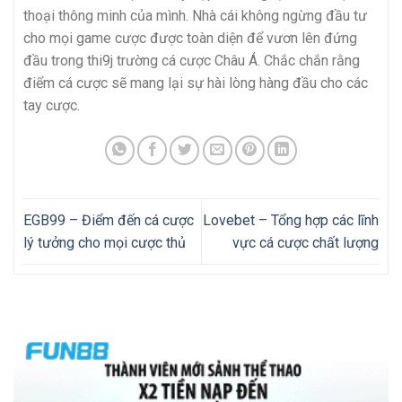
thoại thông minh của mình. Nhà cái không ngừng đầu tư
cho mọi game cược được toàn diện để vươn lên đứng
đầu trong thi9j trường cá cược Châu Á. Chắc chắn rằng
điểm cá cược sẽ mang lại sự hài lòng hàng đầu cho các
tay cược.
EGB99 – Điểm đến cá cược
Lovebet – Tổng hợp các lĩnh
lý tưởng cho mọi cược thủ
vực cá cược chất lượng