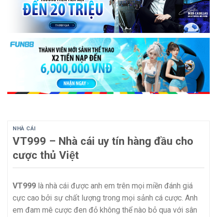
NHÀ CÁI
VT999 – Nhà cái uy tín hàng đầu cho
cược thủ Việt
VT999
là nhà cái được anh em trên mọi miền đánh giá
cực cao bởi sự chất lượng trong mọi sảnh cá cược. Anh
em đam mê cược đen đỏ không thể nào bỏ qua với sân