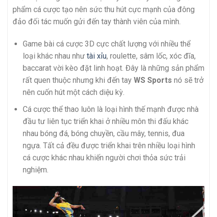
phẩm cá cược tạo nên sức thu hút cực mạnh của đông
đảo đối tác muốn gửi đến tay thành viên của mình.
Game bài cá cược 3D cực chất lượng với nhiều thể
loại khác nhau như
tài xỉu
, roulette, sâm lốc, xóc đĩa,
baccarat vời kèo đặt linh hoạt. Đây là những sản phẩm
rất quen thuộc nhưng khi đến tay
WS Sports
nó sẽ trở
nên cuốn hút một cách diệu kỳ.
Cá cược thể thao luôn là loại hình thế mạnh được nhà
đầu tư liên tục triển khai ở nhiều môn thi đấu khác
nhau bóng đá, bóng chuyền, cầu mây, tennis, đua
ngựa. Tất cả đều được triển khai trên nhiều loại hình
cá cược khác nhau khiến người chơi thỏa sức trải
nghiệm.