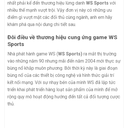
nhất phải kể đến thương hiệu lừng danh
WS Sports
với
nhiều thế mạnh vượt trội. Vậy đơn vị này có những ưu
điểm gì vượt mặt các đối thủ cùng ngành, anh em hãy
khám phá qua nội dung chi tiết sau.
Đôi điều về thương hiệu cung ứng game WS
Sports
Nhà phát hành game WS (
WS Sports)
ra mắt thị trường
vào những năm 90 nhưng mãi đến năm 2004 mới thực sự
bùng nổ khắp muôn phương. Bởi thời kỳ này là giai đoạn
bùng nổ của các thiết bị công nghệ và hình thức giải trí
kết nối mạng. Với sự nhạy bén của mình WS đã lập tức
triển khai phát triển hàng loạt sản phẩm của mình để mở
rộng quy mô hoạt động hướng đến tất cả đối tượng cược
thủ.