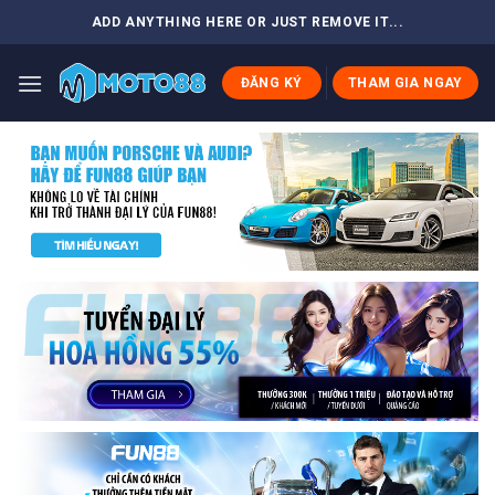
Skip
ADD ANYTHING HERE OR JUST REMOVE IT...
to
content
ĐĂNG KÝ
THAM GIA NGAY