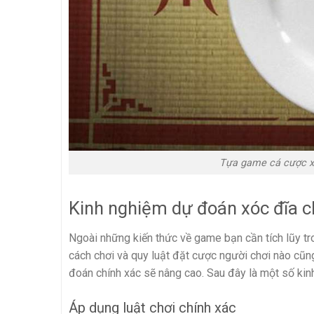
Tựa game cá cược xó
Kinh nghiệm dự đoán xóc đĩa c
Ngoài những kiến thức về game bạn cần tích lũy tro
cách chơi và quy luật đặt cược người chơi nào cũn
đoán chính xác sẽ nâng cao. Sau đây là một số kin
Áp dụng luật chơi chính xác