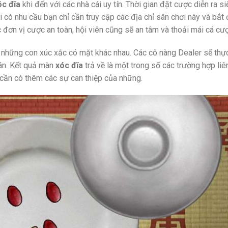
c đĩa
khi đến với các nhà cái uy tín. Thời gian đặt cược diễn ra si
 có nhu cầu bạn chỉ cần truy cập các địa chỉ sân chơi này và bắt
c đơn vị cược an toàn, hội viên cũng sẽ an tâm và thoải mái cá cư
 những con xúc xắc có mặt khác nhau. Các cô nàng Dealer sẽ thự
án. Kết quả màn
xóc đĩa
trả về là một trong số các trường hợp liê
g cần có thêm các sự can thiệp của những.