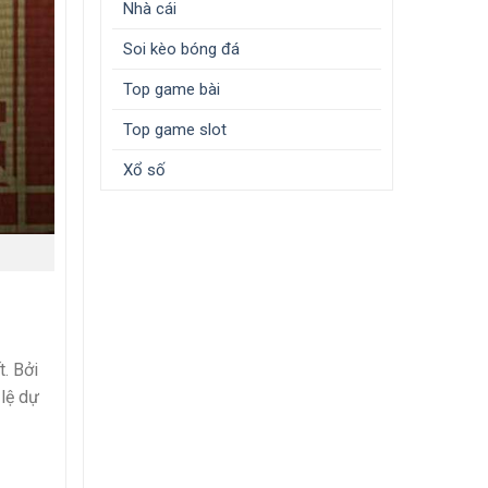
Nhà cái
Soi kèo bóng đá
Top game bài
Top game slot
Xổ số
t. Bởi
 lệ dự