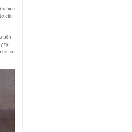
hữu hiệu
iếp cận
u tiên
y tại
 chơi có