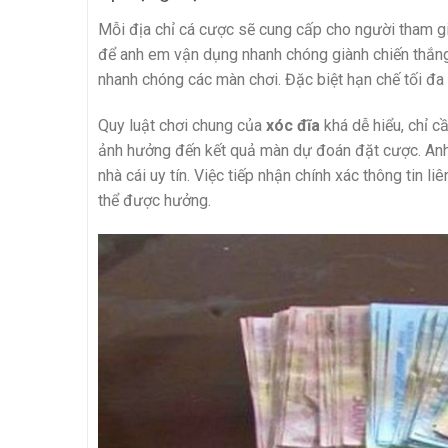
Mỗi địa chỉ cá cược sẽ cung cấp cho người tham gi
để anh em vận dụng nhanh chóng giành chiến thắng. 
nhanh chóng các màn chơi. Đặc biệt hạn chế tối đa
Quy luật chơi chung của
xóc đĩa
khá dễ hiểu, chỉ c
ảnh hưởng đến kết quả màn dự đoán đặt cược. Anh 
nhà cái uy tín. Việc tiếp nhận chính xác thông tin 
thể được hưởng.