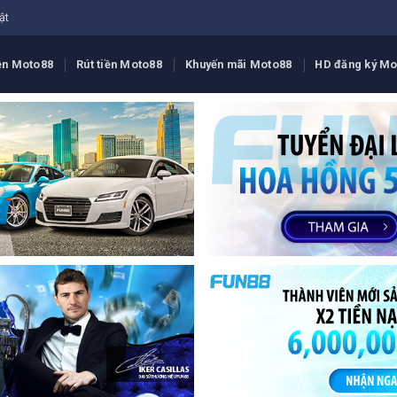
ật
ền Moto88
Rút tiền Moto88
Khuyến mãi Moto88
HD đăng ký Mo