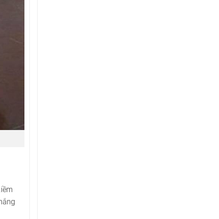
kiềm
Thắng