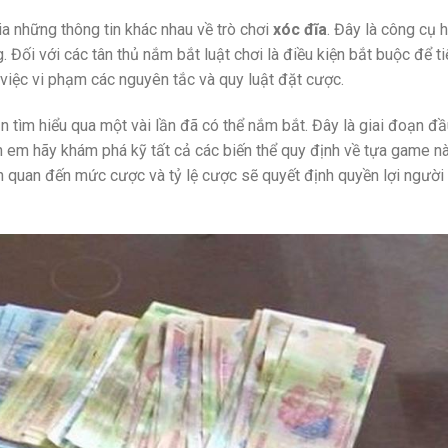
a những thông tin khác nhau về trò chơi
xóc đĩa
. Đây là công cụ 
Đối với các tân thủ nắm bắt luật chơi là điều kiện bắt buộc để t
 việc vi phạm các nguyên tắc và quy luật đặt cược.
ần tìm hiểu qua một vài lần đã có thể nắm bắt. Đây là giai đoạn đầ
em hãy khám phá kỹ tất cả các biến thể quy định về tựa game nà
liên quan đến mức cược và tỷ lệ cược sẽ quyết định quyền lợi người